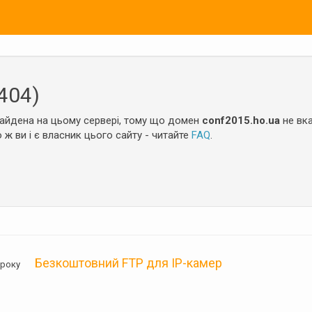
404)
айдена на цьому сервері, тому що домен
conf2015.ho.ua
не вка
 ж ви і є власник цього сайту - читайте
FAQ
.
Безкоштовний FTP для IP-камер
05 року