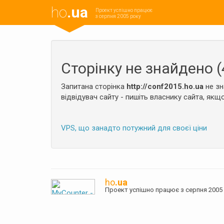
ho
.ua
Проект успішно працює
з серпня 2005 року
Сторінку не знайдено (
Запитана сторінка
http://conf2015.ho.ua
не зн
відвідувач сайту - пишіть власнику сайта, якщо
VPS, що занадто потужний для своєї ціни
ho
.ua
Проект успішно працює з серпня 20